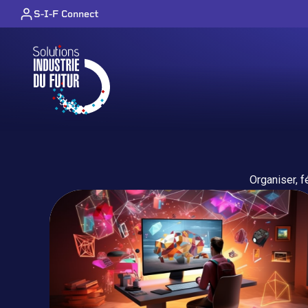
Skip to content
S-I-F Connect
Organiser, f