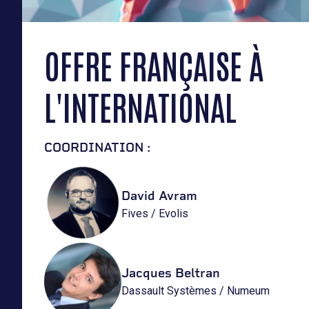
OFFRE FRANÇAISE À
L'INTERNATIONAL
COORDINATION :
David Avram
Fives / Evolis
Jacques Beltran
Dassault Systèmes / Numeum