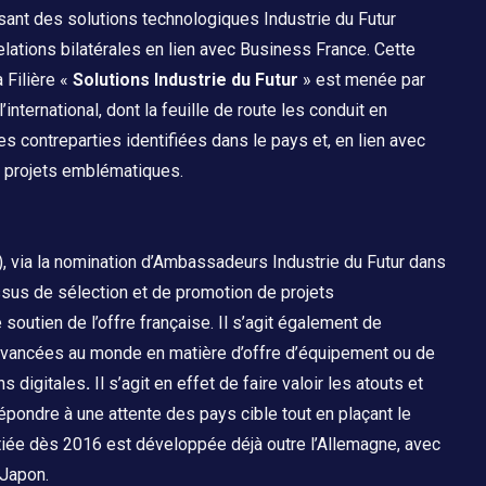
ant des solutions technologiques Industrie du Futur
lations bilatérales en lien avec Business France. Cette
a Filière «
Solutions
Industrie du Futur
» est menée par
nternational, dont la feuille de route les conduit en
des contreparties identifiées dans le pays et, en lien avec
es projets emblématiques.
UE), via la nomination d’Ambassadeurs Industrie du Futur dans
ssus de sélection et de promotion de projets
 soutien de l’offre française. Il s’agit également de
 avancées au monde en matière d’offre d’équipement ou de
ns digitales
.
Il s’agit en effet de faire valoir les atouts et
répondre à une attente des pays cible tout en plaçant le
nitiée dès 2016 est développée déjà outre l’Allemagne, avec
e Japon.