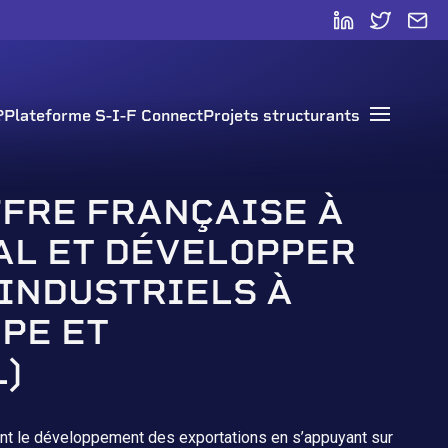
?
Plateforme S-I-F Connect
Projets structurants
Open mai
FFRE FRANÇAISE À
AL ET DÉVELOPPER
 INDUSTRIELS À
OPE ET
)
ment le développement des exportations en s’appuyant sur