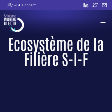
Skip to content
S-I-F Connect
Open
Ecosystème de la
Filière S-I-F