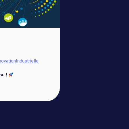
novationIndustrielle
use !