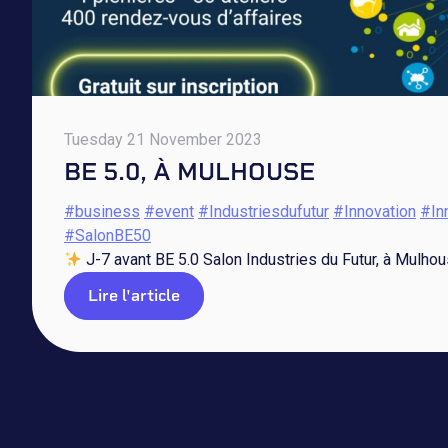
Tuesday 21 November 2023
BE 5.0, À MULHOUSE
#business
#event
#Industriesdufutur
#Innovation
#In
#SalonBE50
J-7 avant BE 5.0 Salon Industries du Futur, à Mulho
Lire l'article