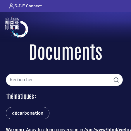
Skip to content
S-I-F Connect
Documents
Recherche
pour
:
Thématiques :
décarbonation
Warning
: Array to string conversion in
/var/www/html/web/