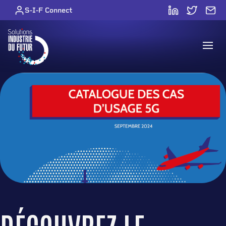
Skip to content
S-I-F Connect
Open